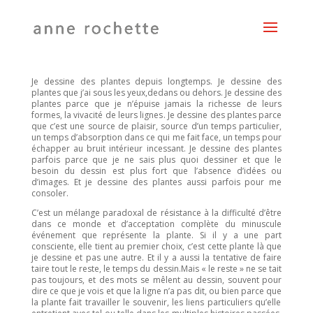
Je dessine des plantes depuis longtemps. Je dessine des
plantes que j’ai sous les yeux,
dedans ou dehors.
Je dessine des
plantes parce que je n’épuise jamais la richesse de leurs
formes, la vivacité de leurs lignes
.
J
e dessine des plantes parce
que
c’est une source de
plaisir,
source
d’
un temps particulier
,
un temps d’absorption dans ce qui me fait face, un temps pour
échapper au bruit
intérieur
incessant
.
Je dessine des plantes
parfois parce que je ne sais plus quoi dessiner et que le
besoin du dessin est plus fort que l’absence d’idées ou
d
’images. Et je dessine de
s
plantes
aussi parfois pour me
consoler
.
C’est un mélange paradoxal de résistance
à la difficulté d’être
dans ce monde et d’acceptation complète du minuscule
événement que représente la plante
.
Si il
y a une part
consciente, elle tient au premier choix, c’est cette plante là que
je dessine et pas une autre
.
Et il y
a aussi la
tentative
de faire
taire
tout
le reste, le temps du dessin.
Mais « le reste » ne se tait
pas toujours, et des mots se mêlent au dessin, souvent pour
dire ce que je vois et que la ligne n’a pas dit
, ou bien parce que
la plante fait travailler le souvenir, les liens particuliers qu’elle