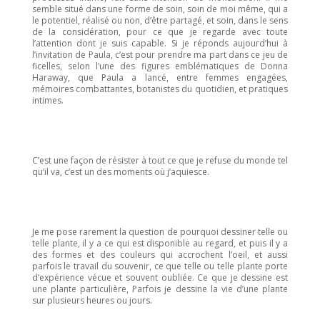
semble situé dans une forme de soin, soin de
moi même
, qui a
le potentiel, réalisé ou non, d’être partagé, et soin, dans le sens
de la considération, pour ce que je regarde avec toute
l’attention dont je suis capable.
Si je réponds aujourd’hui à
l’invitation de Paula, c’est pour prendre ma part dans ce jeu de
ficelles, selon l’une des figures emblématiques de Donna
Haraway
, que Paula a lancé, entre femmes engagées,
mémoires combattantes, botanistes du quotidien, et pratiques
intimes.
C’est une façon de résister à tout ce que je refuse du monde tel
qu’il va, c’est un des moments où j’
aquiesce
.
Je me pose rarement la question de pourquoi dessiner telle ou
telle plante, il y a
ce qui est disponible au regard, et puis il y a
d
es formes
et des couleurs
qui accrochent
l’
oeil
, et aussi
parfois le travail du souvenir, ce que telle ou telle plante porte
d’expérience vécue et souvent oubliée. Ce que je dessine est
une plante particulière, Parfois je dessine la vie d’une plante
sur plusieurs heures ou jours.