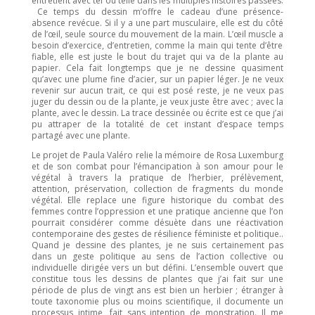
entretient avec tel ou telle dans les multiples histoires passées
.
Ce temps du dessin
m’offre le cadeau
d’une présence-
absence revécue
.
Si il
y a une part musculaire, elle est du côté
de l’
œil
,
seule source du mouvement de la main
.
L
’
œil
muscle
a
besoin d’exercice, d’entretien
, comme la
main
qui
tente d’être
fiable, elle est juste le bout du trajet qui va de la plante au
papier.
Cela fait longtemps que je ne dessine quasiment
qu’
avec une plume fine d’acier
, sur un papier léger. Je ne
veux
revenir sur aucun trait, c
e
qui est posé reste,
je ne veux pas
juger du dessin ou de la plante, je veux juste être avec ; avec la
plante, avec le dessin. La trace dessinée ou écrite est ce que j’ai
pu attraper de la totalité de ce
t
instant d’
espace temps
partagé avec une plante.
Le projet de Paula
Valéro
relie la mémoire de Rosa Luxemburg
et de son combat pour l’émancipation à son amour pou
r
le
végétal
à
travers la pratique de l’herbier, prélèvement,
attention, préservation, collection de fragments du monde
végétal. Elle replace une figure historique du combat des
femmes contre l’
oppression
et une pratique ancienne que l’on
pourrait considérer
comme désuète dans une réactivation
contemporaine des gestes de rési
lience
féministe et
politique.
.
Quand je dessine des plantes, je ne suis certainement pas
dans un geste politique au sens de l’action collective ou
individuel
le
dirigée vers un but
défini
. L’ensemble ouvert que
constitue tous les dessins de plantes que j’ai fait sur une
période de plus de vingt ans
est bien un herbier ;
étranger à
toute taxonomie plus ou moins scientifique, il documente un
processus intime, fait sans intention de monstration. Il
me